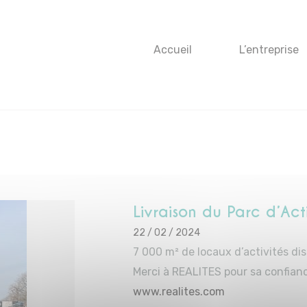
Accueil
L’entreprise
Livraison du Parc d’A
22 / 02 / 2024
7 000 m² de locaux d’activités dis
Merci à REALITES pour sa confian
www.realites.com